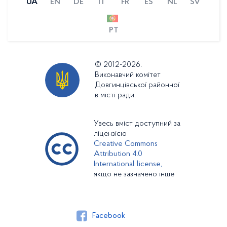
UA
EN
DE
IT
FR
ES
NL
SV
PT
© 2012-2026.
Виконавчий комітет
Довгинцівської районної
в місті ради.
Увесь вміст доступний за
ліцензією
Creative Commons
Attribution 4.0
International license,
якщо не зазначено інше
Facebook