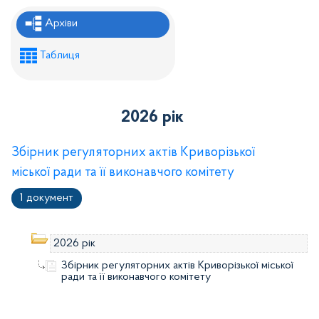
Рішення районної ради
Архіви
Рішення виконавчого комітету
Таблиця
Розпорядження районного голови
Регуляторні акти
2026 рік
Проекти рішень районної ради
Проєкти рішень виконавчого комітету
Збірник регуляторних актів Криворізької
міської ради та її виконавчого комітету
1 документ
2026 рік
Збірник регуляторних актів Криворізької міської
ради та її виконавчого комітету