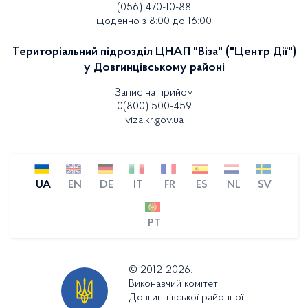
(056) 470-10-88
щоденно з 8:00 до 16:00
Територіальний підрозділ ЦНАП "Віза" ("Центр Дії")
у Довгинцівському районі
Запис на прийом
0(800) 500-459
viza.kr.gov.ua
UA
EN
DE
IT
FR
ES
NL
SV
PT
© 2012-2026.
Виконавчий комітет
Довгинцівської районної