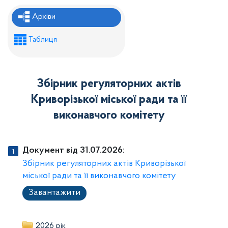
Рішення районної ради
Архіви
Рішення виконавчого комітету
Таблиця
Розпорядження районного голови
Регуляторні акти
Збірник регуляторних актів
Проекти рішень районної ради
Криворізької міської ради та її
Проєкти рішень виконавчого комітету
виконавчого комітету
Документ від 31.07.2026:
Збірник регуляторних актів Криворізької
міської ради та її виконавчого комітету
Завантажити
2026 рік