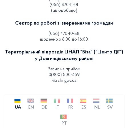
(056) 470-11-01
(цілодобово)
Сектор по роботі зі зверненнями громадян
(056) 470-10-88
щоденно з 8:00 до 16:00
Територіальний підрозділ ЦНАП "Віза" ("Центр Дії")
у Довгинцівському районі
Запис на прийом
0(800) 500-459
viza.kr.gov.ua
UA
EN
DE
IT
FR
ES
NL
SV
PT