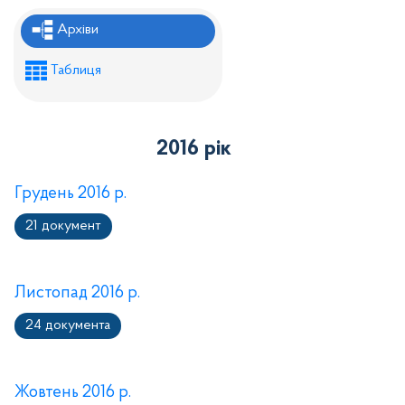
Рішення районної ради
Архіви
Рішення виконавчого комітету
Таблиця
Розпорядження районного голови
Регуляторні акти
2016 рік
Проекти рішень районної ради
Проєкти рішень виконавчого комітету
Грудень 2016 р.
21 документ
Листопад 2016 р.
24 документа
Жовтень 2016 р.