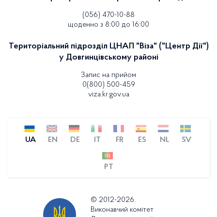
(056) 470-10-88
щоденно з 8:00 до 16:00
Територіальний підрозділ ЦНАП "Віза" ("Центр Дії")
у Довгинцівському районі
Запис на прийом
0(800) 500-459
viza.kr.gov.ua
UA
EN
DE
IT
FR
ES
NL
SV
PT
© 2012-2026.
Виконавчий комітет