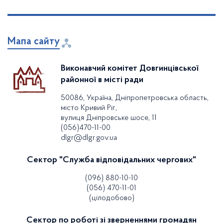
Мапа сайту
Виконавчий комітет Довгинцівської
районної в місті ради
50086, Україна, Дніпропетровська область,
місто Кривий Ріг,
вулиця Дніпровське шосе, 11
(056)470-11-00
dlgr@dlgr.gov.ua
Сектор "Служба відповідальних чергових"
(096) 880-10-10
(056) 470-11-01
(цілодобово)
Сектор по роботі зі зверненнями громадян