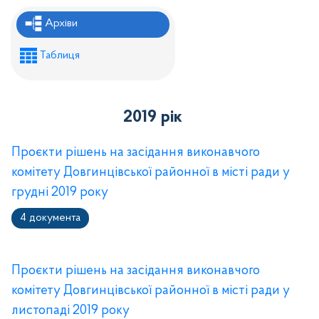
Рішення районної ради
Архіви
Рішення виконавчого комітету
Таблиця
Розпорядження районного голови
Регуляторні акти
2019 рік
Проекти рішень районної ради
Проєкти рішень виконавчого комітету
Проєкти рішень на засідання виконавчого
комітету Довгинцівської районної в місті ради у
грудні 2019 року
4 документа
Проєкти рішень на засідання виконавчого
комітету Довгинцівської районної в місті ради у
листопаді 2019 року