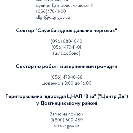
вулиця Дніпровське шосе, 11
(056)470-11-00
dlgr@dlgr.gov.ua
Сектор "Служба відповідальних чергових"
(096) 880-10-10
(056) 470-11-01
(цілодобово)
Сектор по роботі зі зверненнями громадян
(056) 470-10-88
щоденно з 8:00 до 16:00
Територіальний підрозділ ЦНАП "Віза" ("Центр Дії")
у Довгинцівському районі
Запис на прийом
0(800) 500-459
viza.kr.gov.ua