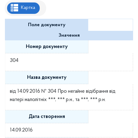
Рішення районної ради
Картка
Рішення виконавчого комітету
Поле документу
Розпорядження районного голови
Значення
Регуляторні акти
Номер документу
Проекти рішень районної ради
304
Проєкти рішень виконавчого комітету
Назва документу
від 14.09.2016 № 304 Про негайне відібрання від
матері малолітніх ***, *** р.н., та ***, *** р.н.
Дата створення
14.09.2016