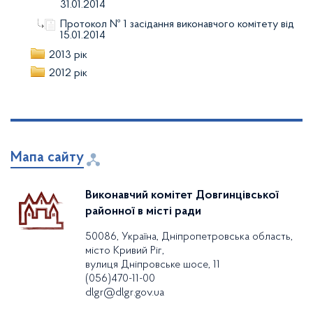
31.01.2014
Протокол № 1 засідання виконавчого комітету від
15.01.2014
2013 рік
2012 рік
Мапа сайту
Виконавчий комітет Довгинцівської
районної в місті ради
50086, Україна, Дніпропетровська область,
місто Кривий Ріг,
вулиця Дніпровське шосе, 11
(056)470-11-00
dlgr@dlgr.gov.ua