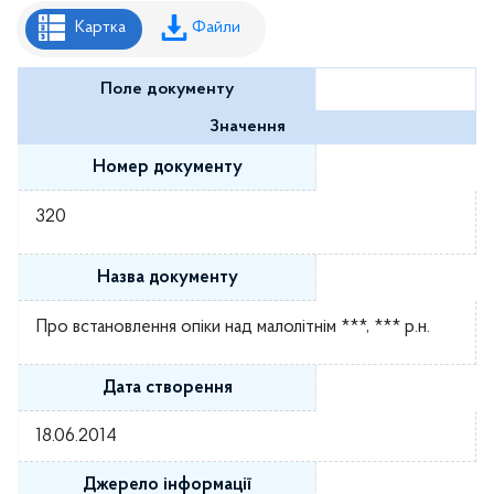
Рішення районної ради
Картка
Файли
Рішення виконавчого комітету
Поле документу
Розпорядження районного голови
Значення
Регуляторні акти
Номер документу
Проекти рішень районної ради
320
Проєкти рішень виконавчого комітету
Назва документу
Про встановлення опіки над малолітнім ***, *** р.н.
Дата створення
18.06.2014
Джерело інформації