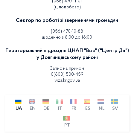
(056) 470-11-01
(цілодобово)
Сектор по роботі зі зверненнями громадян
(056) 470-10-88
щоденно з 8:00 до 16:00
Територіальний підрозділ ЦНАП "Віза" ("Центр Дії")
у Довгинцівському районі
Запис на прийом
0(800) 500-459
viza.kr.gov.ua
UA
EN
DE
IT
FR
ES
NL
SV
PT