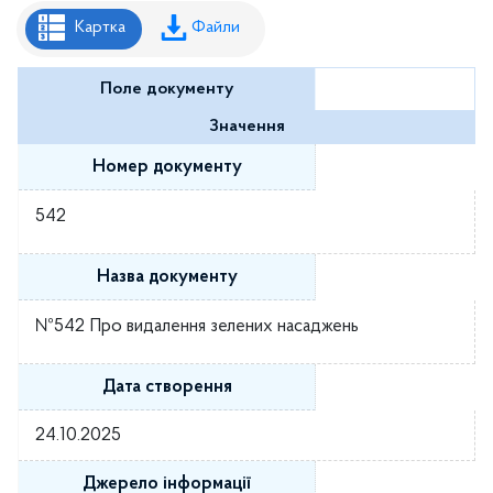
Рішення районної ради
Картка
Файли
Рішення виконавчого комітету
Поле документу
Розпорядження районного голови
Значення
Регуляторні акти
Номер документу
Проекти рішень районної ради
542
Проєкти рішень виконавчого комітету
Назва документу
№542 Про видалення зелених насаджень
Дата створення
24.10.2025
Джерело інформації