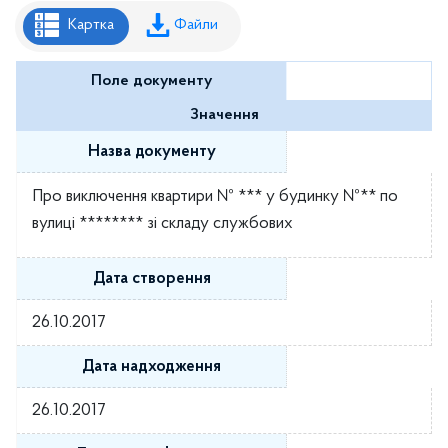
Рішення районної ради
Картка
Файли
Рішення виконавчого комітету
Поле документу
Розпорядження районного голови
Значення
Регуляторні акти
Назва документу
Проекти рішень районної ради
Про виключення квартири № *** у будинку №** по
Проєкти рішень виконавчого комітету
вулиці ******** зі складу службових
Дата створення
26.10.2017
Дата надходження
26.10.2017