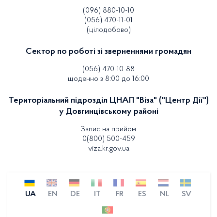
(096) 880-10-10
(056) 470-11-01
(цілодобово)
Сектор по роботі зі зверненнями громадян
(056) 470-10-88
щоденно з 8:00 до 16:00
Територіальний підрозділ ЦНАП "Віза" ("Центр Дії")
у Довгинцівському районі
Запис на прийом
0(800) 500-459
viza.kr.gov.ua
UA
EN
DE
IT
FR
ES
NL
SV