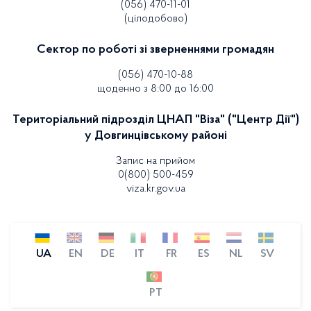
(056) 470-11-01
(цілодобово)
Сектор по роботі зі зверненнями громадян
(056) 470-10-88
щоденно з 8:00 до 16:00
Територіальний підрозділ ЦНАП "Віза" ("Центр Дії")
у Довгинцівському районі
Запис на прийом
0(800) 500-459
viza.kr.gov.ua
UA
EN
DE
IT
FR
ES
NL
SV
PT