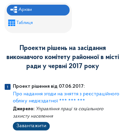
Рішення районної ради
Архіви
Рішення виконавчого комітету
Таблиця
Розпорядження районного голови
Регуляторні акти
Проекти рішень на засідання
Проекти рішень районної ради
виконавчого комітету районної в місті
Проєкти рішень виконавчого комітету
ради у червні 2017 року
Проект рішення від 07.06.2017:
Про надання згоди на зняття з реєстраційного
обліку недієздатної *** *** ***
Джерело:
Управління праці та соціального
захисту населення
Завантажити