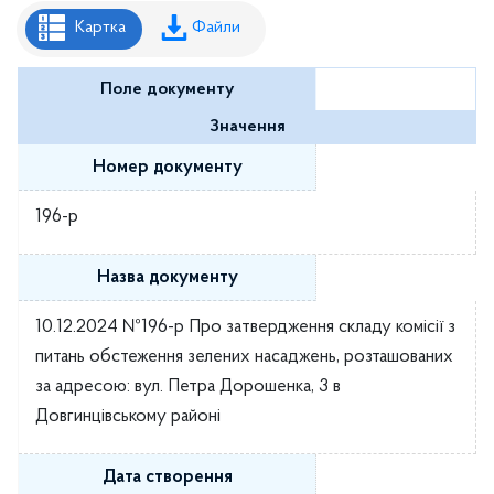
Рішення районної ради
Картка
Файли
Рішення виконавчого комітету
Поле документу
Розпорядження районного голови
Значення
Регуляторні акти
Номер документу
Проекти рішень районної ради
196-р
Проєкти рішень виконавчого комітету
Назва документу
10.12.2024 №196-р Про затвердження складу комісії з
питань обстеження зелених насаджень, розташованих
за адресою: вул. Петра Дорошенка, 3 в
Довгинцівському районі
Дата створення