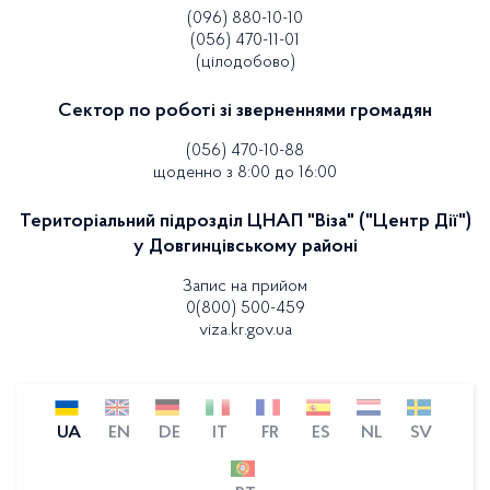
(096) 880-10-10
(056) 470-11-01
(цілодобово)
Сектор по роботі зі зверненнями громадян
(056) 470-10-88
щоденно з 8:00 до 16:00
Територіальний підрозділ ЦНАП "Віза" ("Центр Дії")
у Довгинцівському районі
Запис на прийом
0(800) 500-459
viza.kr.gov.ua
UA
EN
DE
IT
FR
ES
NL
SV