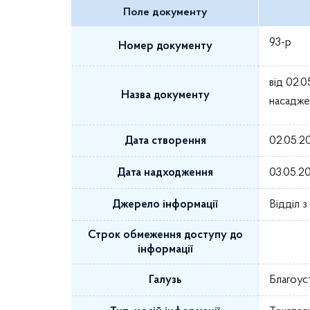
Поле документу
93-р
Номер документу
від 02.
Назва документу
насадже
Дата створення
02.05.2
Дата надходження
03.05.2
Джерело інформації
Відділ 
Строк обмеження доступу до
інформації
Галузь
Благоус