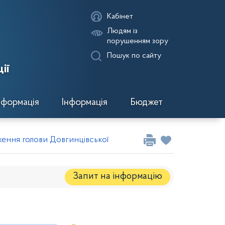
Кабінет
Людям із
порушенням зору
Пошук по сайту
ії
нформація
Інформація
Бюджет
ення голови Довгинцівської районної в місті ради за трав
Запит на iнформацію
Регуляторні акти