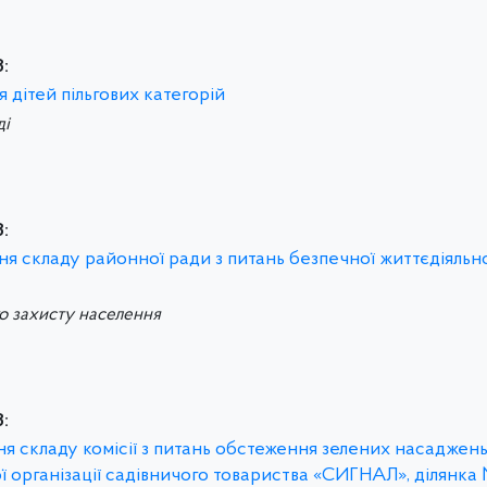
:
я дітей пільгових категорій
ді
:
ння складу районної ради з питань безпечної життєдіяльн
го захисту населення
:
ня складу комісії з питань обстеження зелених насаджень
ї організації садівничого товариства «СИГНАЛ», ділянка