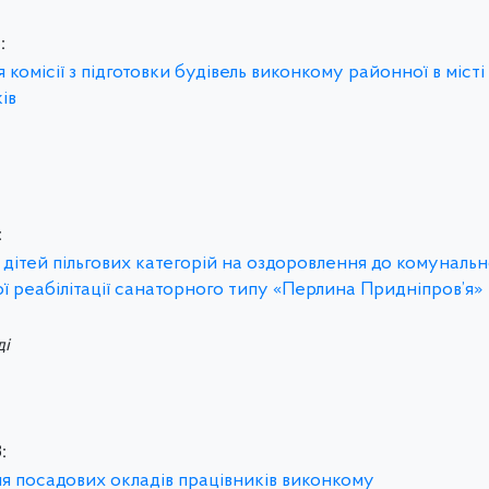
:
 комісії з підготовки будівель виконкому районної в місті
ів
:
я дітей пільгових категорій на оздоровлення до комуналь
 реабілітації санаторного типу «Перлина Придніпров’я»
ді
:
ння посадових окладів працівників виконкому