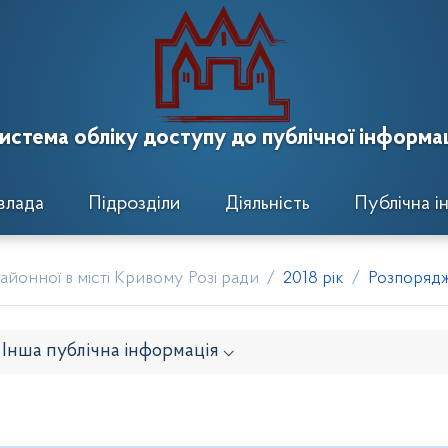
истема обліку доступу до публічної інформац
влада
Підрозділи
Діяльність
Публічна і
йонної в місті Кривому Розі ради
2018 рік
Розпорядж
Інша публічна інформація ⌵
онавчого комітету
Розпорядження районного голови
кти рішень виконавчого комітету