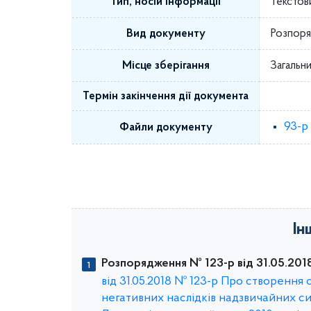
Тип, носій інформації
Текстов
Вид документу
Розпоря
Місце зберігання
Загальни
Термін закінчення дії документа
93-р
Файли документу
Ін
Розпорядження № 123-р від 31.05.2018
від 31.05.2018 № 123-р Про створення 
негативних наслідків надзвичайних си