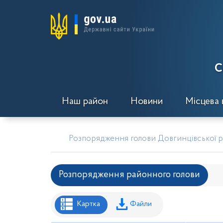
С
Наш район
Новини
Місцева 
Розпорядження голови Довгинцівської ра
Розпорядження районного голови
Рішення районної ради
Рішення вик
Картка
Файли
Проекти рішень районної ради
Проє