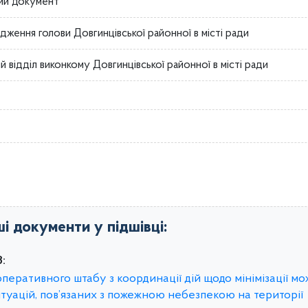
ий документ
дження голови Довгинцівської районної в місті ради
й відділ виконкому Довгинцівської районної в місті ради
ші документи у підшівці:
:
оперативного штабу з координації дій щодо мінімізації м
туацій, пов’язаних з пожежною небезпекою на території