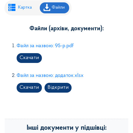
Рішення районної ради
Картка
Файли
Рішення виконавчого комітету
Розпорядження районного голови
Файли (архіви, документи):
Регуляторні акти
Файл за назвою: 95-р.pdf
Проекти рішень районної ради
Скачати
Проєкти рішень виконавчого комітету
Файл за назвою: додаток.xlsx
Скачати
Відкрити
Інші документи у підшівці: