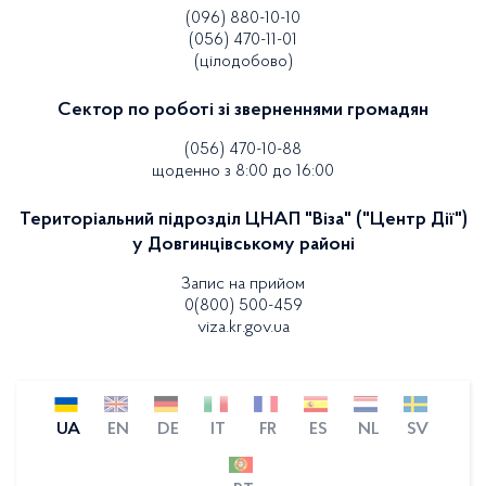
(096) 880-10-10
(056) 470-11-01
(цілодобово)
Сектор по роботі зі зверненнями громадян
(056) 470-10-88
щоденно з 8:00 до 16:00
Територіальний підрозділ ЦНАП "Віза" ("Центр Дії")
у Довгинцівському районі
Запис на прийом
0(800) 500-459
viza.kr.gov.ua
UA
EN
DE
IT
FR
ES
NL
SV