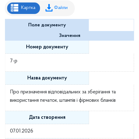
Рішення районної ради
Картка
Файли
Рішення виконавчого комітету
Поле документу
Розпорядження районного голови
Значення
Регуляторні акти
Номер документу
Проекти рішень районної ради
7-р
Проєкти рішень виконавчого комітету
Назва документу
Про призначення відповідальних за зберігання та
використання печаток, штампів і фірмових бланків
Дата створення
07.01.2026