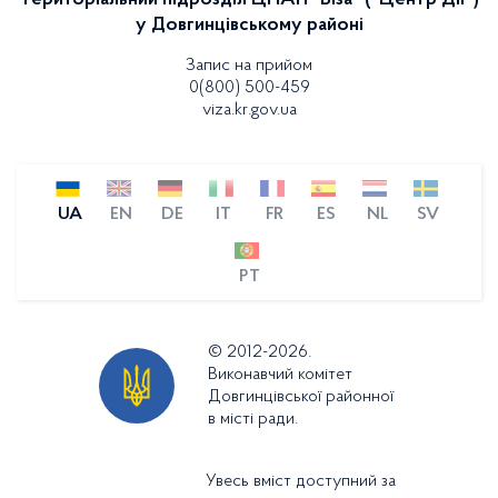
Територіальний підрозділ ЦНАП "Віза" ("Центр Дії")
у Довгинцівському районі
Запис на прийом
0(800) 500-459
viza.kr.gov.ua
UA
EN
DE
IT
FR
ES
NL
SV
PT
© 2012-2026.
Виконавчий комітет
Довгинцівської районної
в місті ради.
Увесь вміст доступний за