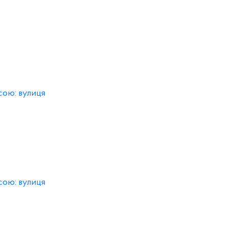
сою: вулиця
сою: вулиця