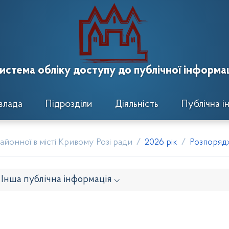
истема обліку доступу до публічної інформац
влада
Підрозділи
Діяльність
Публічна і
йонної в місті Кривому Розі ради
2026 рік
Розпорядж
Інша публічна інформація ⌵
онавчого комітету
Розпорядження районного голови
кти рішень виконавчого комітету