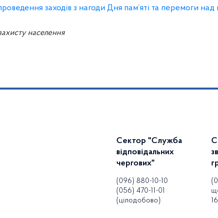
 проведення заходів з нагоди Дня пам’яті та перемоги над
 захисту населення
Сектор "Служба
С
відповідальних
з
чергових"
г
(096) 880-10-10
(
(056) 470-11-01
щ
(цілодобово)
16