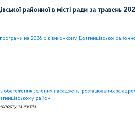
вської районної в місті ради за травень 20
:
рограми на 2026 рік виконкому Довгинцівської районної
ань обстеження зелених насаджень, розташованих за адре
овгинцівському районі
нспорту та житла