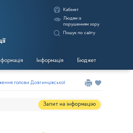
Кабінет
Людям із
порушенням зору
Пошук по сайту
ії
нформація
Інформація
Бюджет
ення голови Довгинцівської районної в місті ради за трав
Запит на iнформацію
Регуляторні акти