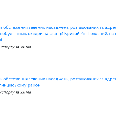
ань обстеження зелених насаджень, розташованих за адре
обудівників, сквери на станції Кривий Ріг–Головний, на 
і
нспорту та житла
ань обстеження зелених насаджень, розташованих за адре
вгинцівському районі
нспорту та житла