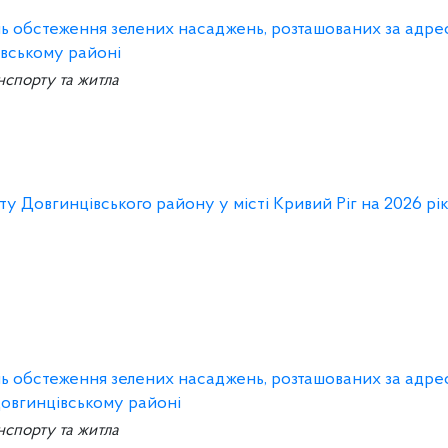
ань обстеження зелених насаджень, розташованих за адре
івському районі
нспорту та житла
у Довгинцівського району у місті Кривий Ріг на 2026 рік
ань обстеження зелених насаджень, розташованих за адре
Довгинцівському районі
нспорту та житла