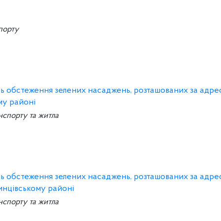
спорту
ань обстеження зелених насаджень, розташованих за адре
му районі
нспорту та житла
ань обстеження зелених насаджень, розташованих за адре
инцівському районі
нспорту та житла