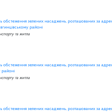
ань обстеження зелених насаджень, розташованих за адре
овгинцівському районі
нспорту та житла
ань обстеження зелених насаджень, розташованих за адре
у районі
нспорту та житла
ань обстеження зелених насаджень, розташованих за адре