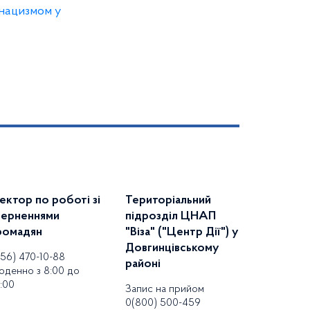
 нацизмом у
ектор по роботі зі
Територіальний
верненнями
підрозділ ЦНАП
ромадян
"Віза" ("Центр Дії") у
Довгинцівському
056) 470-10-88
районі
оденно з 8:00 до
:00
Запис на прийом
0(800) 500-459