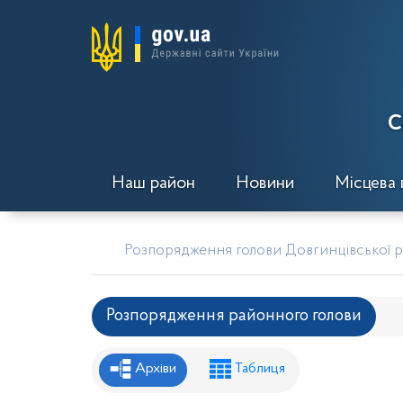
С
Наш район
Новини
Місцева 
Розпорядження голови Довгинцівської ра
Розпорядження районного голови
Рішення районної ради
Рішення вик
Архіви
Таблиця
Проекти рішень районної ради
Проє