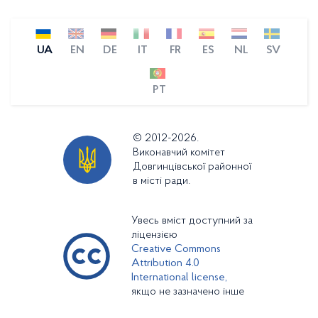
UA
EN
DE
IT
FR
ES
NL
SV
PT
© 2012-2026.
Виконавчий комітет
Довгинцівської районної
в місті ради.
Увесь вміст доступний за
ліцензією
Creative Commons
Attribution 4.0
International license,
якщо не зазначено інше