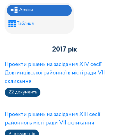
Рішення районної ради
Архіви
Рішення виконавчого комітету
Таблиця
Розпорядження районного голови
Регуляторні акти
2017 рік
Проекти рішень районної ради
Проєкти рішень виконавчого комітету
Проекти рішень на засідання XІV сесії
Довгинцівської районної в місті ради VIІ
скликання
22 документа
Проекти рішень на засідання XІІІ сесії
районної в місті ради VIІ скликання
9 документів