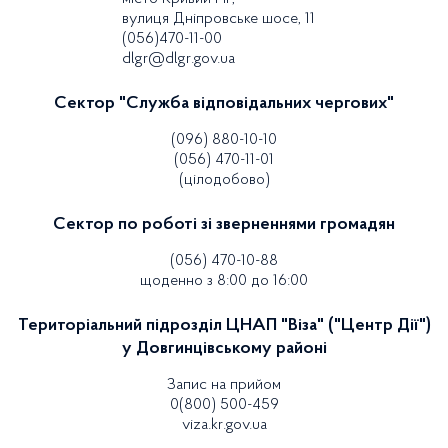
вулиця Дніпровське шосе, 11
(056)470-11-00
dlgr@dlgr.gov.ua
Сектор "Служба відповідальних чергових"
(096) 880-10-10
(056) 470-11-01
(цілодобово)
Сектор по роботі зі зверненнями громадян
(056) 470-10-88
щоденно з 8:00 до 16:00
Територіальний підрозділ ЦНАП "Віза" ("Центр Дії")
у Довгинцівському районі
Запис на прийом
0(800) 500-459
viza.kr.gov.ua