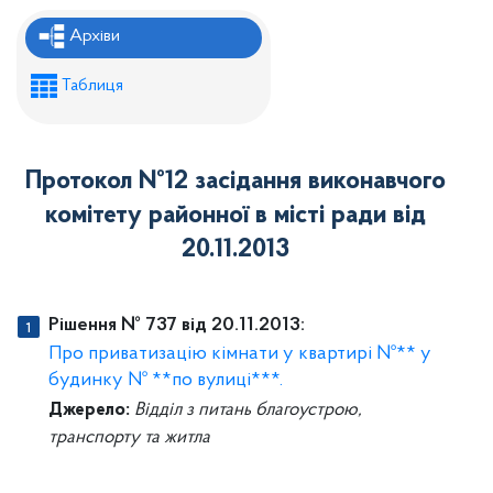
Рішення районної ради
Архіви
Рішення виконавчого комітету
Таблиця
Розпорядження районного голови
Регуляторні акти
Протокол №12 засідання виконавчого
Проекти рішень районної ради
комітету районної в місті ради від
Проєкти рішень виконавчого комітету
20.11.2013
Рішення № 737 від 20.11.2013:
Про приватизацію кімнати у квартирі №** у
будинку № **по вулиці***.
Джерело:
Відділ з питань благоустрою,
транспорту та житла