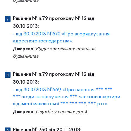
будівництва
Рішення № п.79 протоколу № 12 від
30.10.2013:
- від 30.10.2013 №670 «Про впорядкування
адресного господарства».
Джерело:
Відділ з земельних питань та
будівництва
Рішення № п.79 протоколу № 12 від
30.10.2013:
- від 30.10.2013 №669 «Про надання *** ***
*** згоди на відчуження *** частини квартири
від імені малолітньої *** *** ***, *** р.н.».
Джерело:
Служба у справах дітей
Рішення № 750 від 20.11.2013: