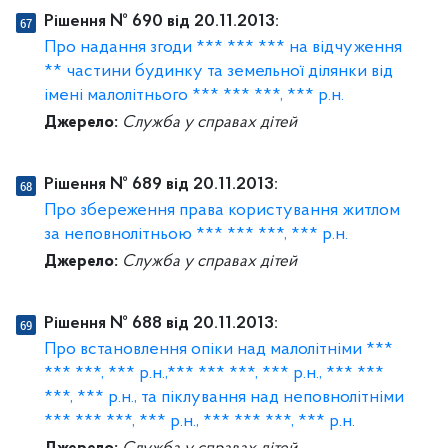
Рішення № 690 від 20.11.2013:
Про надання згоди *** *** *** на відчуження
** частини будинку та земельної ділянки від
імені малолітнього *** *** ***, *** р.н.
Джерело:
Служба у справах дітей
Рішення № 689 від 20.11.2013:
Про збереження права користування житлом
за неповнолітньою *** *** ***, *** р.н.
Джерело:
Служба у справах дітей
Рішення № 688 від 20.11.2013:
Про встановлення опіки над малолітніми ***
*** ***, *** р.н.,*** *** ***, *** р.н., *** ***
***, *** р.н., та піклування над неповнолітніми
*** *** ***, *** р.н., *** *** ***, *** р.н.