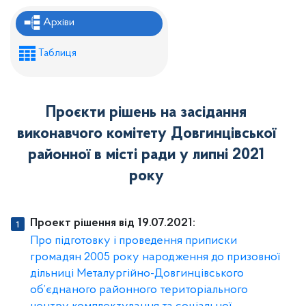
Рішення районної ради
Архіви
Рішення виконавчого комітету
Таблиця
Розпорядження районного голови
Регуляторні акти
Проєкти рішень на засідання
Проекти рішень районної ради
виконавчого комітету Довгинцівської
Проєкти рішень виконавчого комітету
районної в місті ради у липні 2021
року
Проект рішення від 19.07.2021:
Про підготовку і проведення приписки
громадян 2005 року народження до призовної
дільниці Металургійно-Довгинцівського
об’єднаного районного територіального