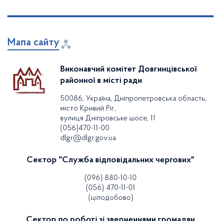
Мапа сайту
Виконавчий комітет Довгинцівської
районної в місті ради
50086, Україна, Дніпропетровська область,
місто Кривий Ріг,
вулиця Дніпровське шосе, 11
(056)470-11-00
dlgr@dlgr.gov.ua
Сектор "Служба відповідальних чергових"
(096) 880-10-10
(056) 470-11-01
(цілодобово)
Сектор по роботі зі зверненнями громадян