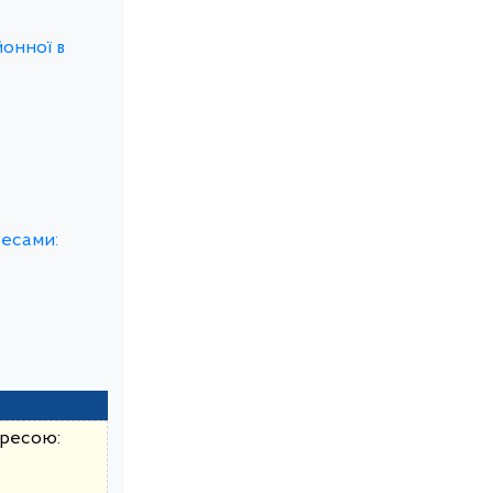
йонної в
ресами:
дресою: