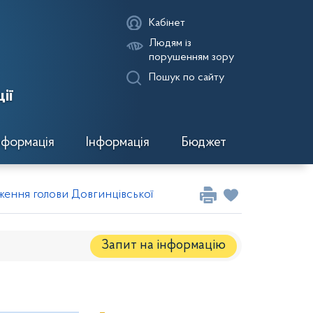
Кабінет
Людям із
порушенням зору
Пошук по сайту
ії
нформація
Інформація
Бюджет
ення голови Довгинцівської районної в місті ради за квіт
Запит на iнформацію
Регуляторні акти