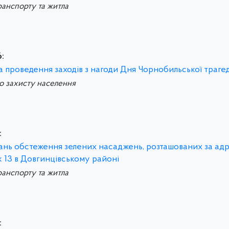
ранспорту та житла
:
а проведення заходів з нагоди Дня Чорнобильської трагед
го захисту населення
:
итань обстеження зелених насаджень, розташованих за ад
 13 в Довгинцівському районі
ранспорту та житла
: