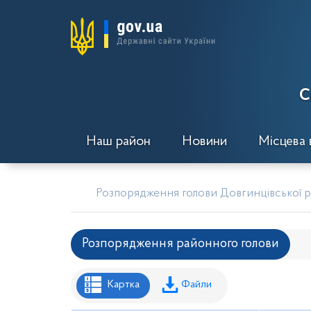
С
Наш район
Новини
Місцева 
Розпорядження голови Довгинцівської ра
Розпорядження районного голови
Рішення районної ради
Рішення вик
Картка
Файли
Проекти рішень районної ради
Проє