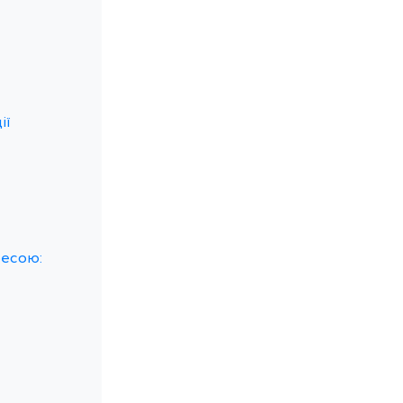
ії
ресою: