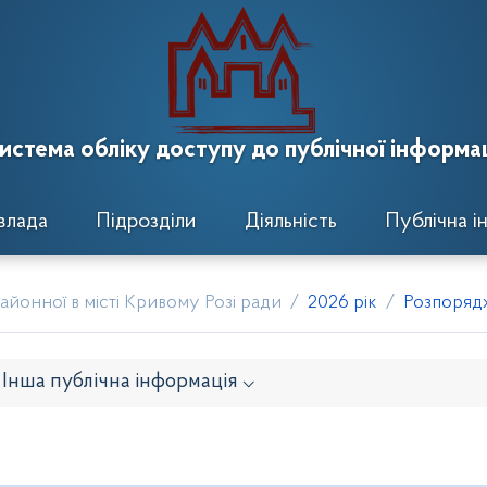
истема обліку доступу до публічної інформац
влада
Підрозділи
Діяльність
Публічна і
йонної в місті Кривому Розі ради
2026 рік
Розпорядж
Інша публічна інформація ⌵
онавчого комітету
Розпорядження районного голови
кти рішень виконавчого комітету