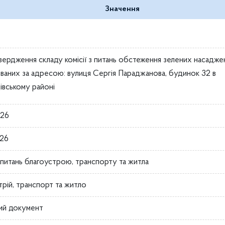
Значення
вердження складу комісії з питань обстеження зелених насадже
ваних за адресою: вулиця Сергія Параджанова, будинок 32 в
івському районі
026
026
з питань благоустрою, транспорту та житла
трій, транспорт та житло
ий документ