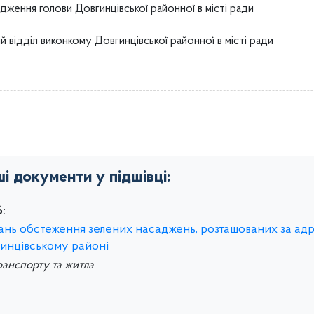
дження голови Довгинцівської районної в місті ради
й відділ виконкому Довгинцівської районної в місті ради
ші документи у підшівці:
:
итань обстеження зелених насаджень, розташованих за ад
гинцівському районі
ранспорту та житла