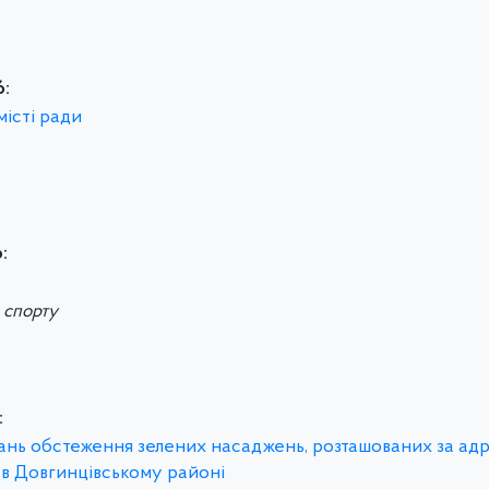
6:
місті ради
:
а спорту
:
итань обстеження зелених насаджень, розташованих за ад
 в Довгинцівському районі