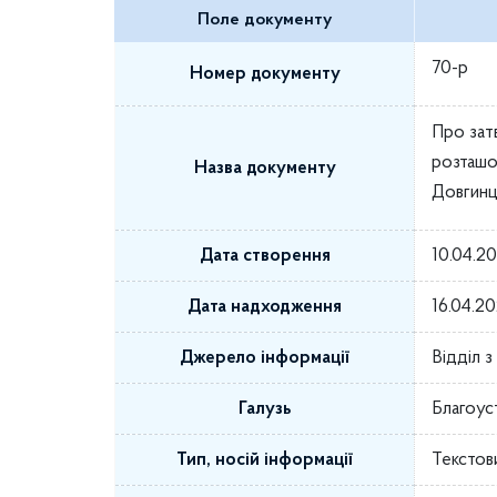
Поле документу
70-р
Номер документу
Про зат
розташо
Назва документу
Довгинц
Дата створення
10.04.2
Дата надходження
16.04.2
Джерело інформації
Відділ 
Галузь
Благоус
Тип, носій інформації
Текстов