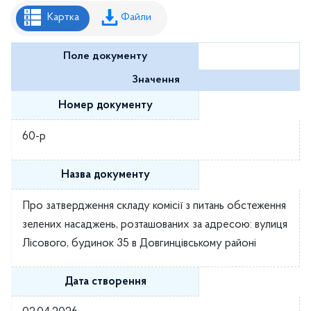
Рішення районної ради
Картка
Файли
Рішення виконавчого комітету
Поле документу
Розпорядження районного голови
Значення
Регуляторні акти
Номер документу
Проекти рішень районної ради
60-р
Проєкти рішень виконавчого комітету
Назва документу
Про затвердження складу комісії з питань обстеження
зелених насаджень, розташованих за адресою: вулиця
Лісового, будинок 35 в Довгинцівському районі
Дата створення