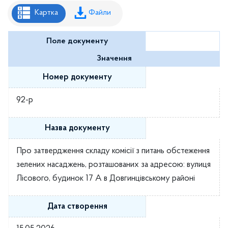
Рішення районної ради
Картка
Файли
Рішення виконавчого комітету
Поле документу
Розпорядження районного голови
Значення
Регуляторні акти
Номер документу
Проекти рішень районної ради
92-р
Проєкти рішень виконавчого комітету
Назва документу
Про затвердження складу комісії з питань обстеження
зелених насаджень, розташованих за адресою: вулиця
Лісового, будинок 17 А в Довгинцівському районі
Дата створення