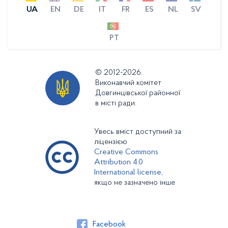
UA
EN
DE
IT
FR
ES
NL
SV
PT
© 2012-2026.
Виконавчий комітет
Довгинцівської районної
в місті ради.
Увесь вміст доступний за
ліцензією
Creative Commons
Attribution 4.0
International license,
якщо не зазначено інше
Facebook