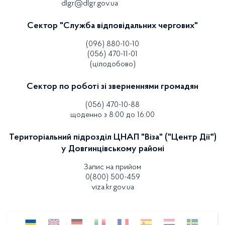
dlgr@dlgr.gov.ua
Сектор "Служба відповідальних чергових"
(096) 880-10-10
(056) 470-11-01
(цілодобово)
Сектор по роботі зі зверненнями громадян
(056) 470-10-88
щоденно з 8:00 до 16:00
Територіальний підрозділ ЦНАП "Віза" ("Центр Дії")
у Довгинцівському районі
Запис на прийом
0(800) 500-459
viza.kr.gov.ua