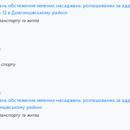
итань обстеження зелених насаджень, розташованих за ад
 12 в Довгинцівському районі
ранспорту та житла
:
а спорту
:
итань обстеження зелених насаджень, розташованих за ад
инцівському районі
ранспорту та житла