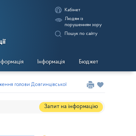
Кабінет
Людям із
порушенням зору
Пошук по сайту
ії
нформація
Інформація
Бюджет
ення голови Довгинцівської районної в місті ради за трав
Запит на iнформацію
Регуляторні акти