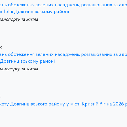
итань обстеження зелених насаджень, розташованих за ад
к 151 в Довгинцівському районі
ранспорту та житла
:
итань обстеження зелених насаджень, розташованих за ад
в Довгинцівському районі
ранспорту та житла
:
ету Довгинцівського району у місті Кривий Ріг на 2026 р