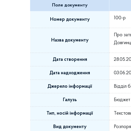
Поле документу
100-р
Номер документу
Про зат
Назва документу
Довгинці
Дата створення
28.05.2
Дата надходження
03.06.2
Джерело інформації
Відділ 
Галузь
Бюджет 
Тип, носій інформації
Текстов
Вид документу
Розпоря