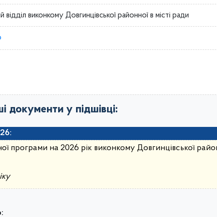
й відділ виконкому Довгинцівської районної в місті ради
р
ші документи у підшівці:
26:
ї програми на 2026 рік виконкому Довгинцівської районн
іку
: