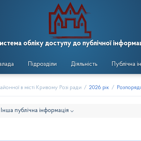
истема обліку доступу до публічної інформац
влада
Підрозділи
Діяльність
Публічна і
йонної в місті Кривому Розі ради
2026 рік
Розпорядж
Інша публічна інформація ⌵
онавчого комітету
Розпорядження районного голови
кти рішень виконавчого комітету