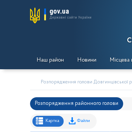
С
Наш район
Новини
Місцева 
Розпорядження голови Довгинцівської ра
Розпорядження районного голови
Рішення районної ради
Рішення вик
Картка
Файли
Проекти рішень районної ради
Проє