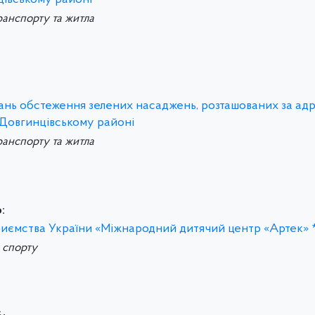
цівському районі
ранспорту та житла
:
итань обстеження зелених насаджень, розташованих за ад
 Довгинцівському районі
ранспорту та житла
:
риємства України «Міжнародний дитячий центр «Артек» 
а спорту