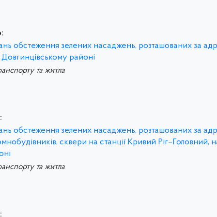
:
тань обстеження зелених насаджень, розташованих за ад
в Довгинцівському районі
ранспорту та житла
:
тань обстеження зелених насаджень, розташованих за ад
мнобудівників, сквери на станції Кривий Ріг–Головний, н
оні
ранспорту та житла
: