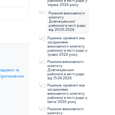
районної в місті ради у
червні 2026 року
Рішення виконавчого
комітету
Довгинцівської
районної в місті ради
від 20.05.2026
Рішення, прийняті між
засіданнями
виконавчого комітету
районної в місті ради у
травні 2026 року
Рішення виконавчого
комітету
коджені та
Довгинцівської
районної в місті ради
 спричинених
від 15.04.2026
Рішення, прийняті між
засіданнями
виконавчого комітету
районної в місті ради у
квітні 2026 року
Рішення виконавчого
комітету