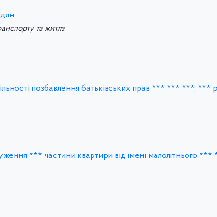
адян
ранспорту та житла
ності позбавлення батьківських прав *** *** ***, *** р.
уження *** частини квартири від імені малолітнього *** *