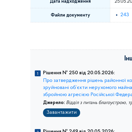
Дата надходження
25.05.2
243
Файли документу
Ін
Рішення № 250 від 20.05.2026:
Про затвердження рішень районної ком
зруйновані об’єкти нерухомого майна 
збройною агресією Російської Федера
Джерело:
Відділ з питань благоустрою, т
Завантажити
Рішення № 249 від 20.05.2026: