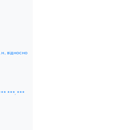
н., відносно
** ***, ***