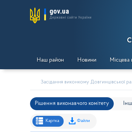
С
Наш район
Новини
Місцева 
Засідання виконкому Довгинцівської рай
Рішення виконавчого комітету
Інш
Рішення районної ради
Рішення вик
Картка
Файли
Проекти рішень районної ради
Проє