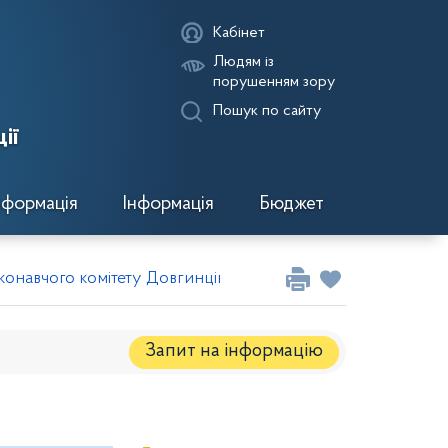
Кабінет
Людям із
порушенням зору
Пошук по сайту
ії
нформація
Інформація
Бюджет
онавчого комітету Довгинцівської районної в місті ради ві
Запит на iнформацію
Регуляторні акти