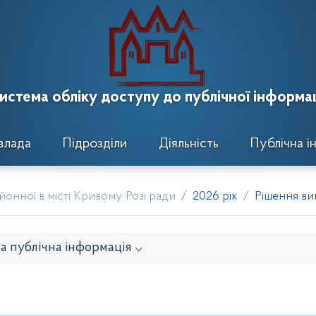
истема обліку доступу до публічної інформац
влада
Підрозділи
Діяльність
Публічна і
онної в місті Кривому Розі ради
2026 рік
Рішення вик
а публічна інформація ⌵
онавчого комітету
Розпорядження районного голови
кти рішень виконавчого комітету