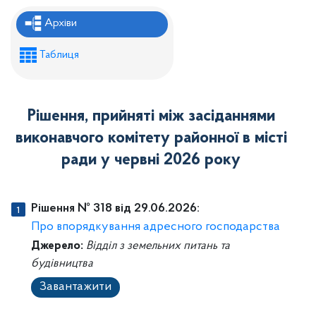
Рішення районної ради
Архіви
Рішення виконавчого комітету
Таблиця
Розпорядження районного голови
Регуляторні акти
Рішення, прийняті між засіданнями
Проекти рішень районної ради
виконавчого комітету районної в місті
Проєкти рішень виконавчого комітету
ради у червні 2026 року
Рішення № 318 від 29.06.2026:
Про впорядкування адресного господарства
Джерело:
Відділ з земельних питань та
будівництва
Завантажити