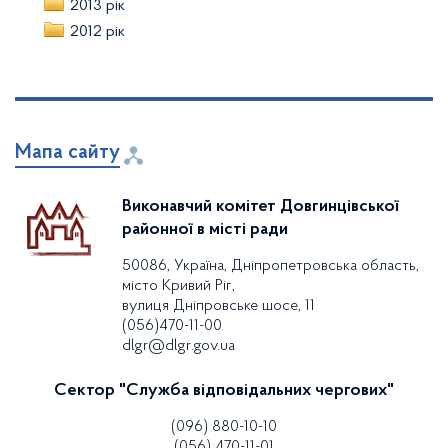
2013 рік
2012 рік
Мапа сайту
Виконавчий комітет Довгинцівської
районної в місті ради
50086, Україна, Дніпропетровська область,
місто Кривий Ріг,
вулиця Дніпровське шосе, 11
(056)470-11-00
dlgr@dlgr.gov.ua
Сектор "Служба відповідальних чергових"
(096) 880-10-10
(056) 470-11-01