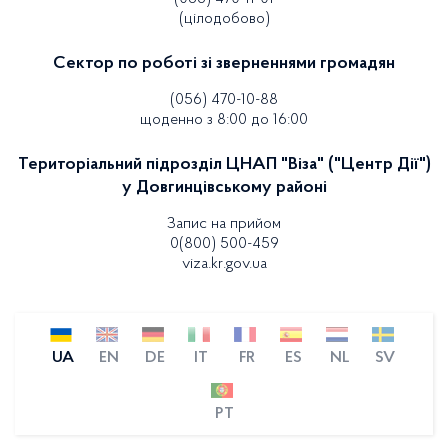
(цілодобово)
Сектор по роботі зі зверненнями громадян
(056) 470-10-88
щоденно з 8:00 до 16:00
Територіальний підрозділ ЦНАП "Віза" ("Центр Дії")
у Довгинцівському районі
Запис на прийом
0(800) 500-459
viza.kr.gov.ua
UA
EN
DE
IT
FR
ES
NL
SV
PT