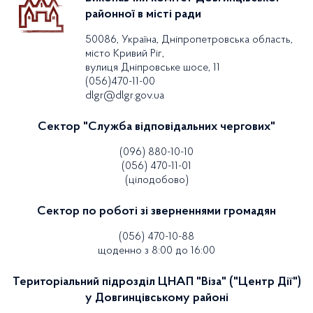
районної в місті ради
50086, Україна, Дніпропетровська область,
місто Кривий Ріг,
вулиця Дніпровське шосе, 11
(056)470-11-00
dlgr@dlgr.gov.ua
Сектор "Служба відповідальних чергових"
(096) 880-10-10
(056) 470-11-01
(цілодобово)
Сектор по роботі зі зверненнями громадян
(056) 470-10-88
щоденно з 8:00 до 16:00
Територіальний підрозділ ЦНАП "Віза" ("Центр Дії")
у Довгинцівському районі