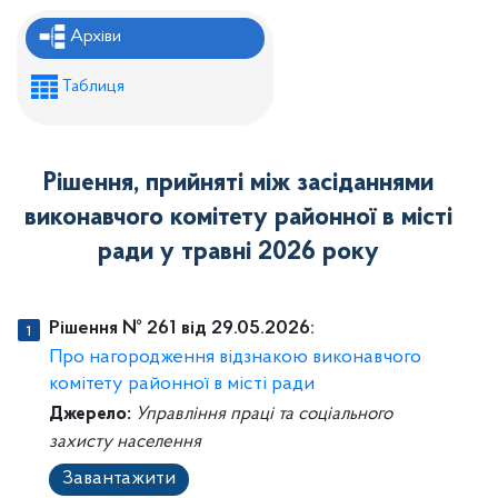
Рішення районної ради
Архіви
Рішення виконавчого комітету
Таблиця
Розпорядження районного голови
Регуляторні акти
Рішення, прийняті між засіданнями
Проекти рішень районної ради
виконавчого комітету районної в місті
Проєкти рішень виконавчого комітету
ради у травні 2026 року
Рішення № 261 від 29.05.2026:
Про нагородження відзнакою виконавчого
комітету районної в місті ради
Джерело:
Управління праці та соціального
захисту населення
Завантажити