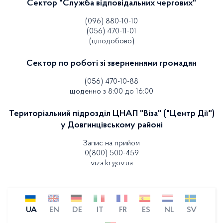
Сектор "Служба відповідальних чергових"
(096) 880-10-10
(056) 470-11-01
(цілодобово)
Сектор по роботі зі зверненнями громадян
(056) 470-10-88
щоденно з 8:00 до 16:00
Територіальний підрозділ ЦНАП "Віза" ("Центр Дії")
у Довгинцівському районі
Запис на прийом
0(800) 500-459
viza.kr.gov.ua
UA
EN
DE
IT
FR
ES
NL
SV