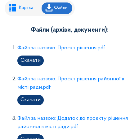
Рішення районної ради
Картка
Файли
Рішення виконавчого комітету
Розпорядження районного голови
Файли (архіви, документи):
Регуляторні акти
Файл за назвою: Проєкт рішення.pdf
Проекти рішень районної ради
Скачати
Проєкти рішень виконавчого комітету
Файл за назвою: Проєкт рішення районної в
місті ради.pdf
Скачати
Файл за назвою: Додаток до проєкту рішення
районної в місті ради.pdf