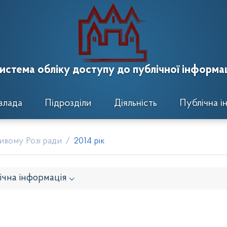
истема обліку доступу до публічної інформац
влада
Підрозділи
Діяльність
Публічна і
ривому Розі ради
2014 рік
ічна інформація ⌵
навчого комітету
Розпорядження районного голови
кти рішень виконавчого комітету