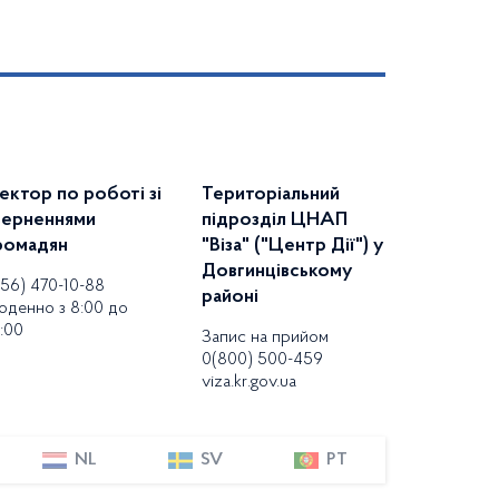
ектор по роботі зі
Територіальний
верненнями
підрозділ ЦНАП
ромадян
"Віза" ("Центр Дії") у
Довгинцівському
056) 470-10-88
районі
оденно з 8:00 до
:00
Запис на прийом
0(800) 500-459
viza.kr.gov.ua
NL
SV
PT