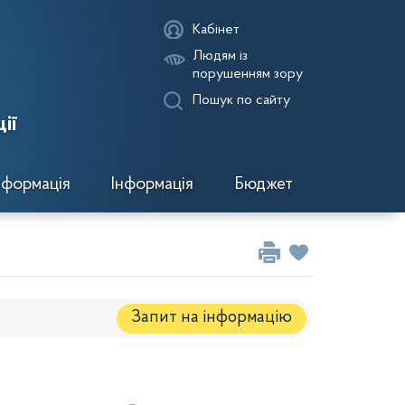
Кабінет
Людям із
порушенням зору
Пошук по сайту
ії
нформація
Інформація
Бюджет
Запит на iнформацію
Регуляторні акти