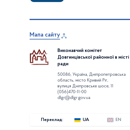
Мапа сайту
Виконавчий комітет
Довгинцівської районної в місті
ради
50086, Україна, Дніпропетровська
область, місто Кривий Ріг,
вулиця Дніпровське шосе, 11
(056)470-11-00
dlgr@dlgr.gov.ua
Переклад:
UA
EN