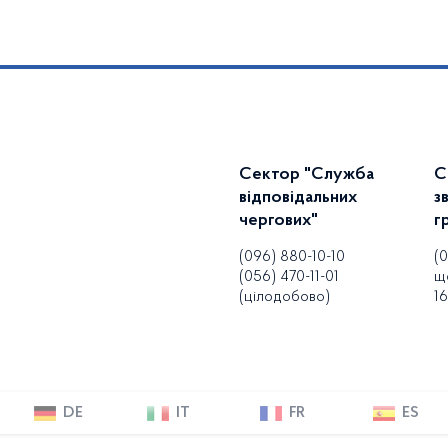
Сектор "Служба
С
відповідальних
з
чергових"
г
(096) 880-10-10
(
(056) 470-11-01
щ
(цілодобово)
16
DE
IT
FR
ES