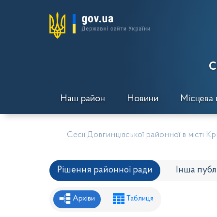
С
Наш район
Новини
Місцева 
Сесії Довгинцівської районної в місті К
Рішення районної ради
Інша публ
Рішення районної ради
Рішення вико
Архіви
Таблиця
Проекти рішень районної ради
Проє