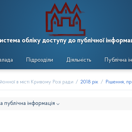
истема обліку доступу до публічної інформац
влада
Підрозділи
Діяльність
Публічна і
онної в місті Кривому Розі ради
2018 рік
Рішення, пр
а публічна інформація ⌵
онавчого комітету
Розпорядження районного голови
кти рішень виконавчого комітету