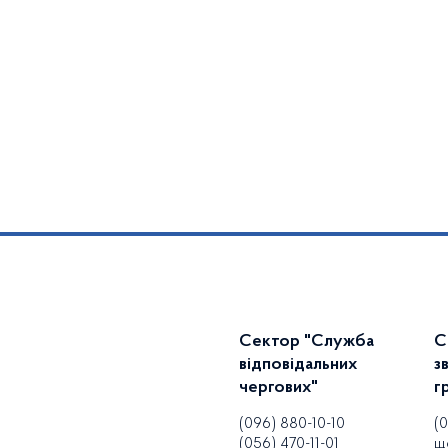
Сектор "Служба
С
відповідальних
з
чергових"
г
(096) 880-10-10
(
(056) 470-11-01
щ