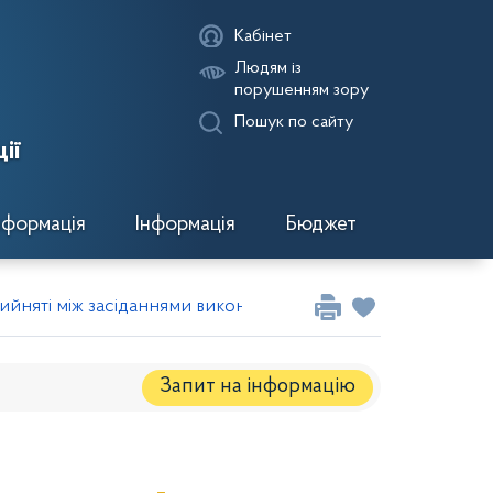
Кабінет
Людям із
порушенням зору
Пошук по сайту
ії
нформація
Інформація
Бюджет
ийняті між засіданнями виконавчого комітету районної в м
Запит на iнформацію
Регуляторні акти