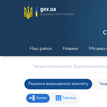
С
Наш район
Новини
Місцева 
Засідання виконкому Довгинцівської рай
Рішення виконавчого комітету
Інш
Рішення районної ради
Рішення вик
Архіви
Таблиця
Проекти рішень районної ради
Проє