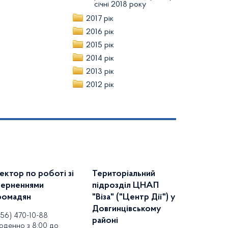
січні 2018 року
2017 рік
2016 рік
2015 рік
2014 рік
2013 рік
2012 рік
ектор по роботі зі
Територіальний
верненнями
підрозділ ЦНАП
ромадян
"Віза" ("Центр Дії") у
Довгинцівському
056) 470-10-88
районі
оденно з 8:00 до