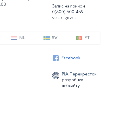
:00
Запис на прийом
0(800) 500-459
viza.kr.gov.ua
NL
SV
PT
Facebook
РІА Перекресток
розробник
вебсайту