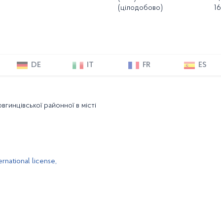
(цілодобово)
16
DE
IT
FR
ES
гинцівської районної в місті
rnational license,