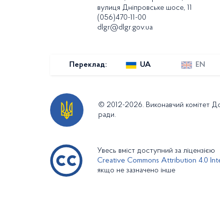
вулиця Дніпровське шосе, 11
(056)470-11-00
dlgr@dlgr.gov.ua
Переклад:
UA
EN
© 2012-2026. Виконавчий комітет Дов
ради.
Увесь вміст доступний за ліцензією
Creative Commons Attribution 4.0 Inte
якщо не зазначено інше