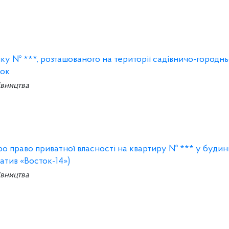
у № ***, розташованого на території садівничо-городнь
нок
івництва
ро право приватної власності на квартиру № *** у буди
атив «Восток-14»)
івництва