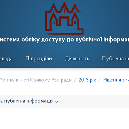
истема обліку доступу до публічної інформац
влада
Підрозділи
Діяльність
Публічна і
онної в місті Кривому Розі ради
2018 рік
Рішення вик
а публічна інформація ⌵
онавчого комітету
Розпорядження районного голови
кти рішень виконавчого комітету