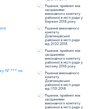
Рішення, прийняті між
засіданнями
виконавчого комітету
районної в місті ради у
березні 2018 року
ого
Рішення виконавчого
комітету
Довгинцівської
районної в місті ради
від 21.02.2018
Рішення, прийняті між
засіданнями
виконавчого комітету
районної в місті ради у
лютому 2018 року
нку № *** по
Рішення виконавчого
комітету
Довгинцівської
районної в місті ради
від 17.01.2018
Рішення, прийняті між
засіданнями
виконавчого комітету
районної в місті ради у