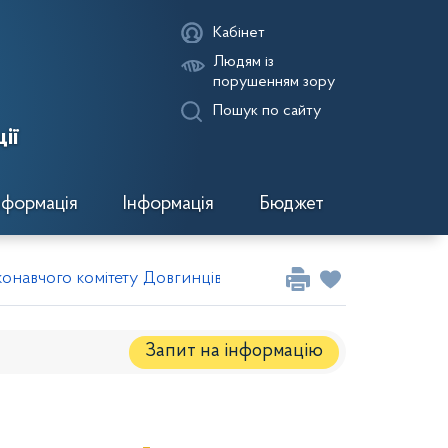
Кабінет
Людям із
порушенням зору
Пошук по сайту
ії
нформація
Інформація
Бюджет
онавчого комітету Довгинцівської районної в місті ради від 
Запит на iнформацію
Регуляторні акти