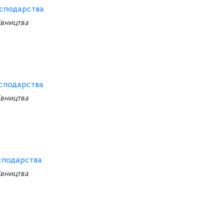
сподарства
івництва
сподарства
івництва
сподарства
івництва