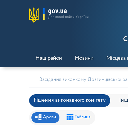
С
Наш район
Новини
Місцева 
Засідання виконкому Довгинцівської рай
Рішення виконавчого комітету
Інш
Рішення районної ради
Рішення вик
Архіви
Таблиця
Проекти рішень районної ради
Проє