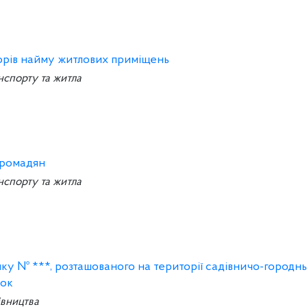
орів найму житлових приміщень
нспорту та житла
громадян
нспорту та житла
у № ***, розташованого на території садівничо-городн
нок
івництва