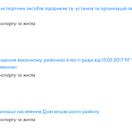
спортних засобів підприємств, установ та організацій з
нспорту та житла
ішення виконкому районної в місті ради від 15.03.2017 №
елення»
нспорту та житла
нізації населення Довгинцівського району
нспорту та житла