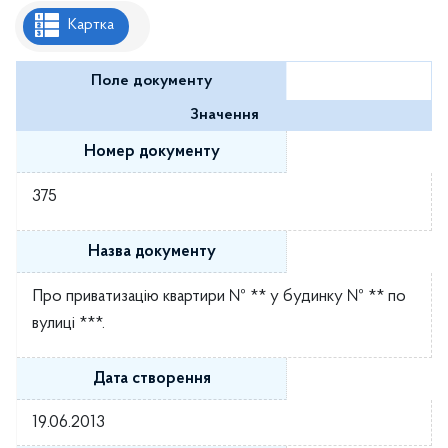
Рішення районної ради
Картка
Рішення виконавчого комітету
Поле документу
Розпорядження районного голови
Значення
Регуляторні акти
Номер документу
Проекти рішень районної ради
375
Проєкти рішень виконавчого комітету
Назва документу
Про приватизацію квартири № ** у будинку № ** по
вулиці ***.
Дата створення
19.06.2013