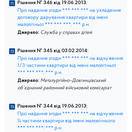
Рішення № 346 від 19.06.2013:
Про надання згоди *** *** *** на укладення
договору дарування квартири від імені
малолітньої *** *** ***, *** р.н.
Джерело:
Служба у справах дітей
Рішення № 345 від 03.02.2014:
Про надання згоди *** *** *** на відчуження
1/3 частини квартири від імені малолітньої
*** *** ***, *** р.н.
Джерело:
Металургійно–Довгинцівський
об’єднаний районний військовий комісаріат
Рішення № 344 від 19.06.2013:
Про надання згоди *** *** *** на відчуження
¼ частини квартири від імені малолітнього
*** *** ***, *** р.н.