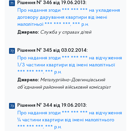
Рішення № 346 від 19.06.2013:
Про надання згоди *** *** *** на укладення
договору дарування квартири від імені
малолітньої *** *** ***, *** р.н.
Джерело:
Служба у справах дітей
Рішення № 345 від 03.02.2014:
Про надання згоди *** *** *** на відчуження
1/3 частини квартири від імені малолітньої
*** *** ***, *** р.н.
Джерело:
Металургійно–Довгинцівський
об’єднаний районний військовий комісаріат
Рішення № 344 від 19.06.2013:
Про надання згоди *** *** *** на відчуження
¼ частини квартири від імені малолітнього
*** *** ***, *** р.н.