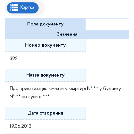
Рішення районної ради
Картка
Рішення виконавчого комітету
Поле документу
Розпорядження районного голови
Значення
Регуляторні акти
Номер документу
Проекти рішень районної ради
392
Проєкти рішень виконавчого комітету
Назва документу
Про приватизацію кімнати у квартирі № ** у будинку
№ ** по вулиці ***.
Дата створення
19.06.2013