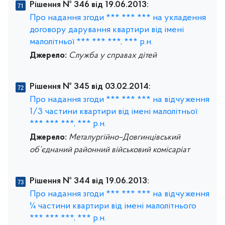
Рішення № 346 від 19.06.2013:
Про надання згоди *** *** *** на укладення
договору дарування квартири від імені
малолітньої *** *** ***, *** р.н.
Джерело:
Служба у справах дітей
Рішення № 345 від 03.02.2014:
Про надання згоди *** *** *** на відчуження
1/3 частини квартири від імені малолітньої
*** *** ***, *** р.н.
Джерело:
Металургійно–Довгинцівський
об’єднаний районний військовий комісаріат
Рішення № 344 від 19.06.2013:
Про надання згоди *** *** *** на відчуження
¼ частини квартири від імені малолітнього
*** *** ***, *** р.н.