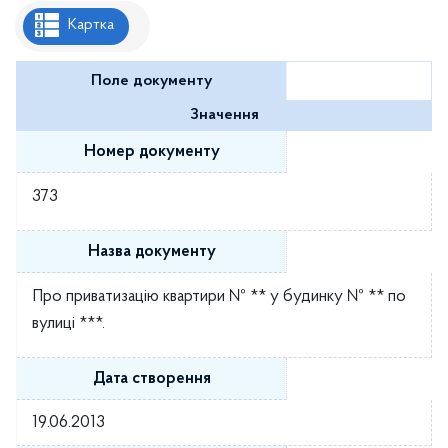
Рішення районної ради
Картка
Рішення виконавчого комітету
Поле документу
Розпорядження районного голови
Значення
Регуляторні акти
Номер документу
Проекти рішень районної ради
373
Проєкти рішень виконавчого комітету
Назва документу
Про приватизацію квартири № ** у будинку № ** по
вулиці ***.
Дата створення
19.06.2013