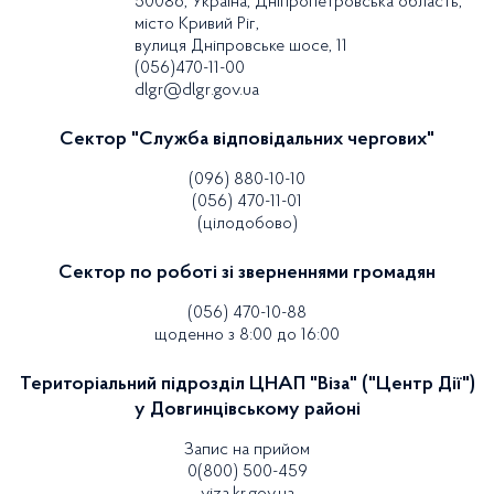
50086, Україна, Дніпропетровська область,
місто Кривий Ріг,
вулиця Дніпровське шосе, 11
(056)470-11-00
dlgr@dlgr.gov.ua
Сектор "Служба відповідальних чергових"
(096) 880-10-10
(056) 470-11-01
(цілодобово)
Сектор по роботі зі зверненнями громадян
(056) 470-10-88
щоденно з 8:00 до 16:00
Територіальний підрозділ ЦНАП "Віза" ("Центр Дії")
у Довгинцівському районі
Запис на прийом
0(800) 500-459