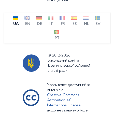
viza.kr.gov.ua
UA
EN
DE
IT
FR
ES
NL
SV
PT
© 2012-2026.
Виконавчий комітет
Довгинцівської районної
в місті ради.
Увесь вміст доступний за
ліцензією
Creative Commons
Attribution 4.0
International license,
якщо не зазначено інше