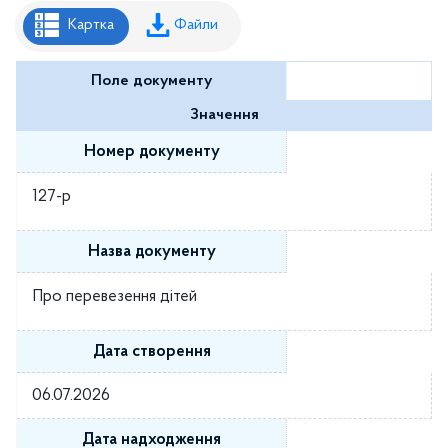
Рішення районної ради
Картка
Файли
Рішення виконавчого комітету
Поле документу
Розпорядження районного голови
Значення
Регуляторні акти
Номер документу
Проекти рішень районної ради
127-р
Проєкти рішень виконавчого комітету
Назва документу
Про перевезення дітей
Дата створення
06.07.2026
Дата надходження