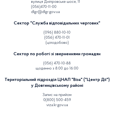
вулиця Дніпровське шосе, 11
(056)470-11-00
dlgr@dlgr.gov.ua
Сектор "Служба відповідальних чергових"
(096) 880-10-10
(056) 470-11-01
(цілодобово)
Сектор по роботі зі зверненнями громадян
(056) 470-10-88
щоденно з 8:00 до 16:00
Територіальний підрозділ ЦНАП "Віза" ("Центр Дії")
у Довгинцівському районі
Запис на прийом
0(800) 500-459
viza.kr.gov.ua