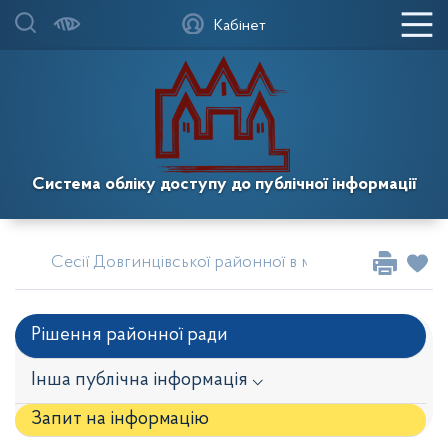
Кабінет
Система обліку доступу до публічної інформації
Сесії Довгинцівської районної в місті Кривому Розі
Рішення районної ради
Інша публічна інформація ⌵
Запит на iнформацію