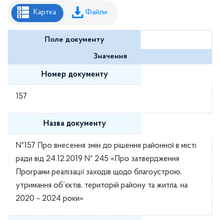
Рішення районної ради
Картка
Файли
Рішення виконавчого комітету
Поле документу
Розпорядження районного голови
Значення
Регуляторні акти
Номер документу
Проекти рішень районної ради
157
Проєкти рішень виконавчого комітету
Назва документу
№157 Про внесення змін до рішення районної в місті
ради від 24.12.2019 № 245 «Про затвердження
Програми реалізації заходів щодо благоустрою,
утримання об’єктів, територій району та житла, на
2020 – 2024 роки»