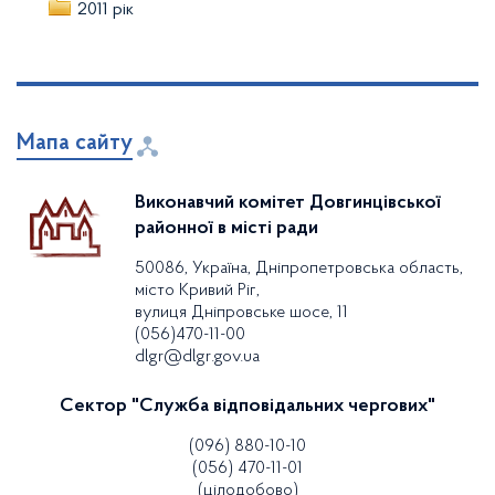
2011 рік
Мапа сайту
Виконавчий комітет Довгинцівської
районної в місті ради
50086, Україна, Дніпропетровська область,
місто Кривий Ріг,
вулиця Дніпровське шосе, 11
(056)470-11-00
dlgr@dlgr.gov.ua
Сектор "Служба відповідальних чергових"
(096) 880-10-10
(056) 470-11-01
(цілодобово)