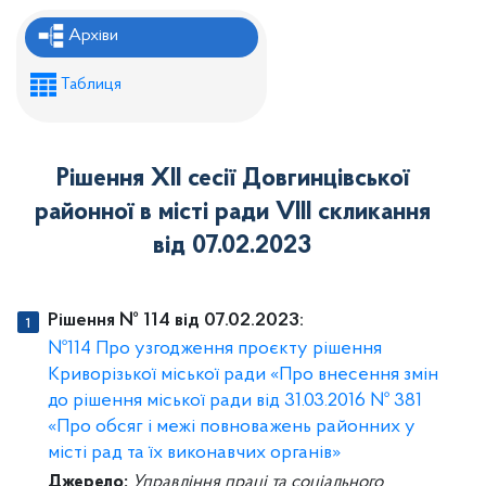
Рішення районної ради
Архіви
Рішення виконавчого комітету
Таблиця
Розпорядження районного голови
Регуляторні акти
Рішення XII сесії Довгинцівської
Проекти рішень районної ради
районної в місті ради VІIІ скликання
Проєкти рішень виконавчого комітету
від 07.02.2023
Рішення № 114 від 07.02.2023:
№114 Про узгодження проєкту рішення
Криворізької міської ради «Про внесення змін
до рішення міської ради від 31.03.2016 № 381
«Про обсяг і межі повноважень районних у
місті рад та їх виконавчих органів»
Джерело:
Управління праці та соціального