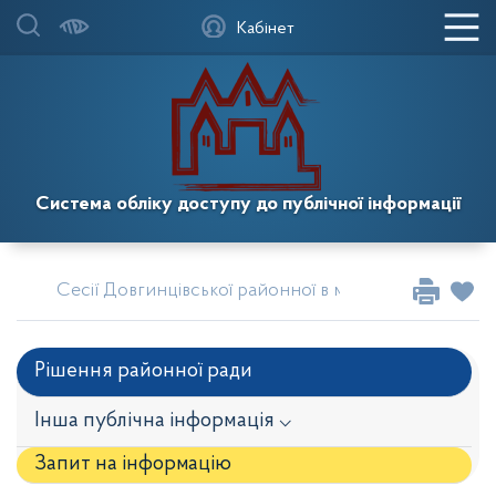
Кабінет
Система обліку доступу до публічної інформації
Сесії Довгинцівської районної в місті Кривому Розі
Рішення районної ради
Інша публічна інформація ⌵
Запит на iнформацію