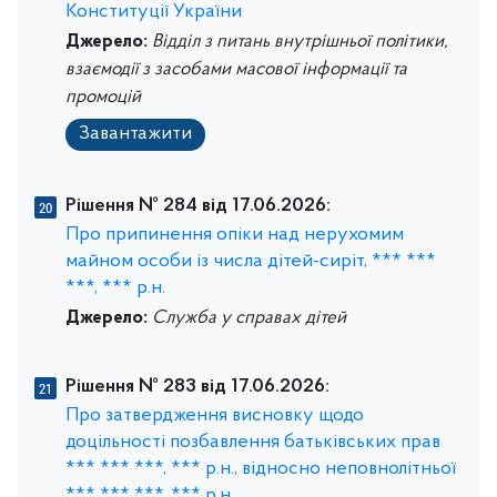
Конституції України
Джерело:
Відділ з питань внутрішньої політики,
взаємодії з засобами масової інформації та
промоцій
Завантажити
Рішення № 284 від 17.06.2026:
Про припинення опіки над нерухомим
майном особи із числа дітей-сиріт, *** ***
***, *** р.н.
Джерело:
Служба у справах дітей
Рішення № 283 від 17.06.2026:
Про затвердження висновку щодо
доцільності позбавлення батьківських прав
*** *** ***, *** р.н., відносно неповнолітньої
*** *** ***, *** р.н.