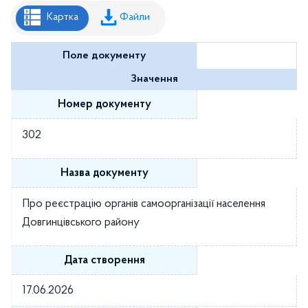
Рішення районної ради
Картка
Файли
Рішення виконавчого комітету
Поле документу
Розпорядження районного голови
Значення
Регуляторні акти
Номер документу
Проекти рішень районної ради
302
Проєкти рішень виконавчого комітету
Назва документу
Про реєстрацію органів самоорганізації населення
Довгинцівського району
Дата створення
17.06.2026