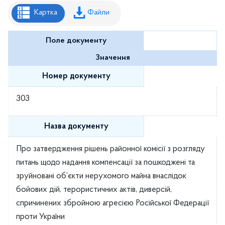
Рішення районної ради
Картка
Файли
Рішення виконавчого комітету
Поле документу
Розпорядження районного голови
Значення
Регуляторні акти
Номер документу
Проекти рішень районної ради
303
Проєкти рішень виконавчого комітету
Назва документу
Про затвердження рішень районної комісії з розгляду
питань щодо надання компенсації за пошкоджені та
зруйновані об’єкти нерухомого майна внаслідок
бойових дій, терористичних актів, диверсій,
спричинених збройною агресією Російської Федерації
проти України