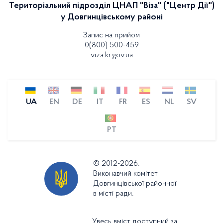
Територіальний підрозділ ЦНАП "Віза" ("Центр Дії")
у Довгинцівському районі
Запис на прийом
0(800) 500-459
viza.kr.gov.ua
UA
EN
DE
IT
FR
ES
NL
SV
PT
© 2012-2026.
Виконавчий комітет
Довгинцівської районної
в місті ради.
Увесь вміст доступний за