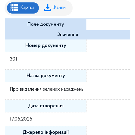
Рішення районної ради
Картка
Файли
Рішення виконавчого комітету
Поле документу
Розпорядження районного голови
Значення
Регуляторні акти
Номер документу
Проекти рішень районної ради
301
Проєкти рішень виконавчого комітету
Назва документу
Про видалення зелених насаджень
Дата створення
17.06.2026
Джерело інформації