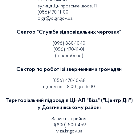
місто Кривий Ріг,
вулиця Дніпровське шосе, 11
(056)470-11-00
dlgr@dlgr.gov.ua
Сектор "Служба відповідальних чергових"
(096) 880-10-10
(056) 470-11-01
(цілодобово)
Сектор по роботі зі зверненнями громадян
(056) 470-10-88
щоденно з 8:00 до 16:00
Територіальний підрозділ ЦНАП "Віза" ("Центр Дії")
у Довгинцівському районі
Запис на прийом
0(800) 500-459
viza.kr.gov.ua