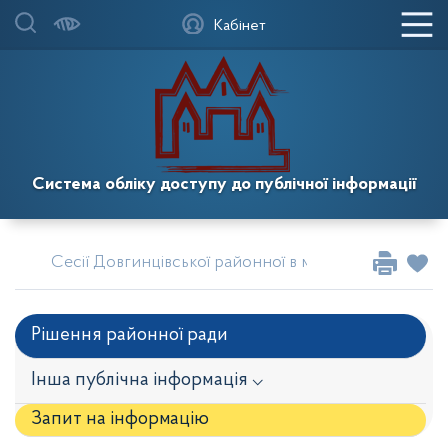
Кабінет
Система обліку доступу до публічної інформації
Сесії Довгинцівської районної в місті Кривому Розі
Рішення районної ради
Інша публічна інформація ⌵
Запит на iнформацію