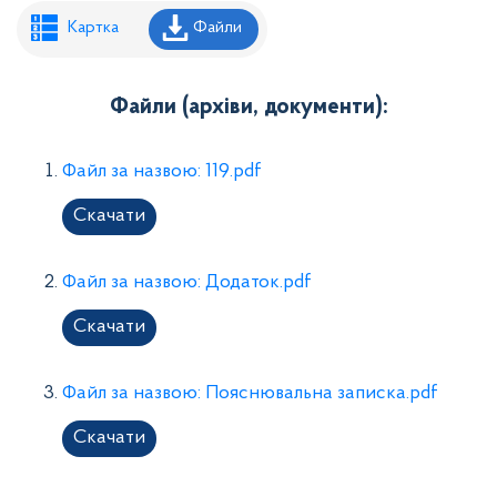
Рішення районної ради
Картка
Файли
Рішення виконавчого комітету
Розпорядження районного голови
Файли (архіви, документи):
Регуляторні акти
Файл за назвою: 119.pdf
Проекти рішень районної ради
Скачати
Проєкти рішень виконавчого комітету
Файл за назвою: Додаток.pdf
Скачати
Файл за назвою: Пояснювальна записка.pdf
Скачати