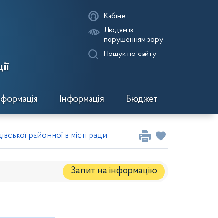
Кабінет
Людям із
порушенням зору
Пошук по сайту
ії
нформація
Інформація
Бюджет
вської районної в місті ради VІIІ скликання від 22.05.2026
Запит на iнформацію
Регуляторні акти