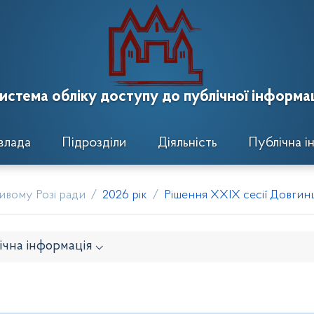
истема обліку доступу до публічної інформац
влада
Підрозділи
Діяльність
Публічна і
ривому Розі ради
2026 рік
Рішення XXIX сесії Довгинці
ічна інформація ⌵
навчого комітету
Розпорядження районного голови
кти рішень виконавчого комітету