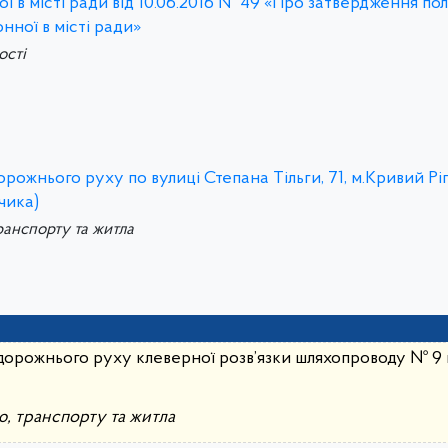
ї в місті ради від 10.06.2016 № 49 «Про затвердження по
нної в місті ради»
ості
рожнього руху по вулиці Степана Тільги, 71, м.Кривий Рі
чика)
ранспорту та житла
дорожнього руху клеверної розв’язки шляхопроводу № 9 п
ю, транспорту та житла