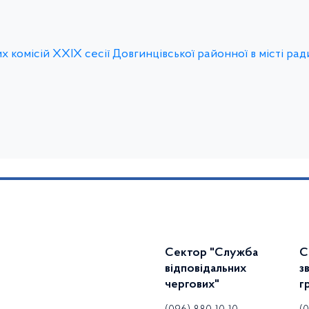
 комісій ХХІX сесії Довгинцівської районної в місті ради
Сектор "Служба
С
відповідальних
з
чергових"
г