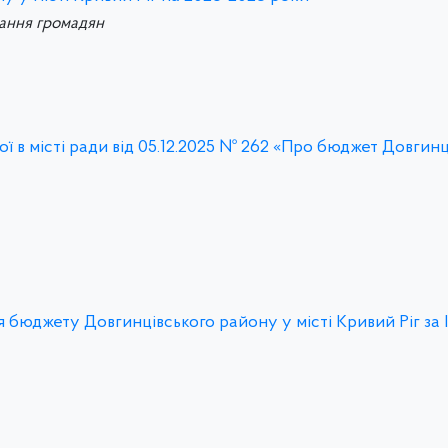
вання громадян
ї в місті ради від 05.12.2025 № 262 «Про бюджет Довгинц
 бюджету Довгинцівського району у місті Кривий Ріг за І