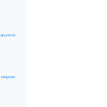
івського
 квартал