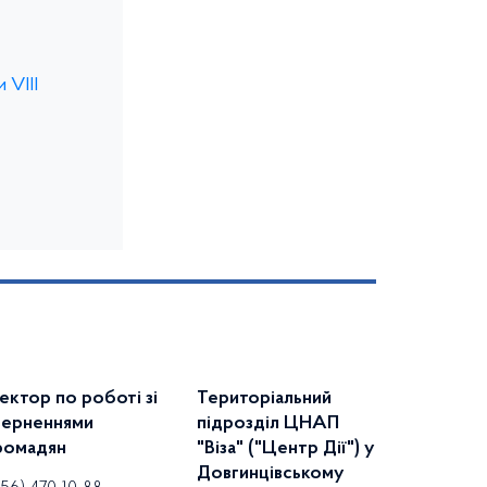
 VІIІ
ектор по роботі зі
Територіальний
верненнями
підрозділ ЦНАП
ромадян
"Віза" ("Центр Дії") у
Довгинцівському