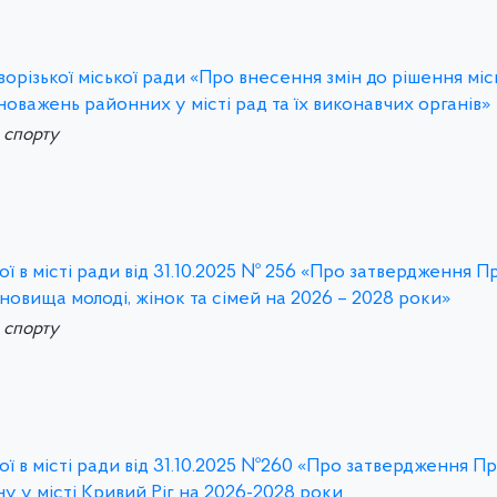
різької міської ради «Про внесення змін до рішення місь
вноважень районних у місті рад та їх виконавчих органів»
а спорту
ї в місті ради від 31.10.2025 № 256 «Про затвердження 
ановища молоді, жінок та сімей на 2026 – 2028 роки»
а спорту
ї в місті ради від 31.10.2025 №260 «Про затвердження П
у у місті Кривий Ріг на 2026-2028 роки