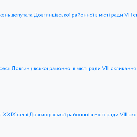
ь депутата Довгинцівської районної в місті ради VІІІ 
сії Довгинцівської районної в місті ради VІIІ скликання
ХXIX сесії Довгинцівської районної в місті ради VІІІ ск