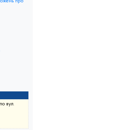
ложень про
г
о вул.