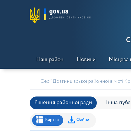
С
Наш район
Новини
Місцева 
Сесії Довгинцівської районної в місті К
Рішення районної ради
Інша публ
Рішення районної ради
Рішення вико
Картка
Файли
Проекти рішень районної ради
Проє