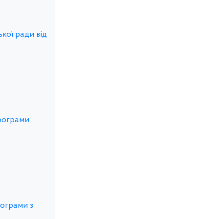
кої ради від
Програми
рограми з