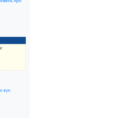
ложень про
іг
 вул.