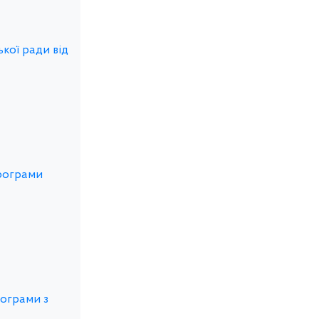
кої ради від
Програми
рограми з