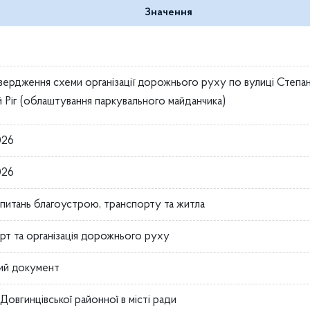
Значення
ердження схеми організації дорожнього руху по вулиці Степана 
й Ріг (облаштування паркувального майданчика)
026
026
з питань благоустрою, транспорту та житла
рт та організація дорожнього руху
ий документ
Довгинцівської районної в місті ради