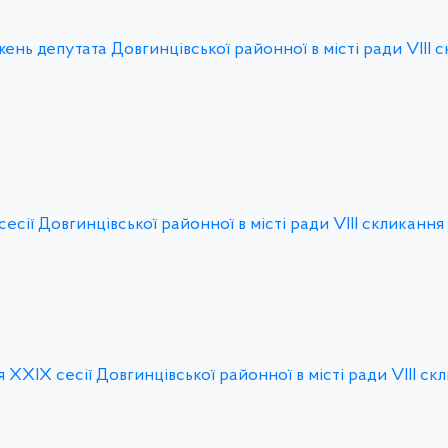
ь депутата Довгинцівської районної в місті ради VІІІ 
сії Довгинцівської районної в місті ради VІIІ скликання
ХXIX сесії Довгинцівської районної в місті ради VІІІ ск