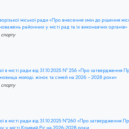
різької міської ради «Про внесення змін до рішення місь
вноважень районних у місті рад та їх виконавчих органів»
а спорту
ї в місті ради від 31.10.2025 № 256 «Про затвердження 
ановища молоді, жінок та сімей на 2026 – 2028 роки»
а спорту
ї в місті ради від 31.10.2025 №260 «Про затвердження П
у у місті Кривий Ріг на 2026-2028 роки