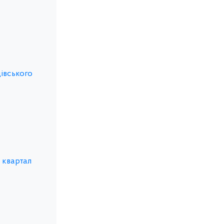
івського
 квартал