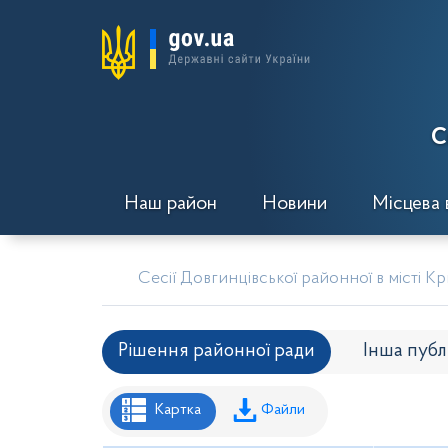
С
Наш район
Новини
Місцева 
Сесії Довгинцівської районної в місті К
Рішення районної ради
Інша публ
Рішення районної ради
Рішення вико
Картка
Файли
Проекти рішень районної ради
Проє