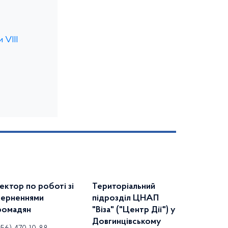
 VІIІ
ектор по роботі зі
Територіальний
верненнями
підрозділ ЦНАП
ромадян
"Віза" ("Центр Дії") у
Довгинцівському