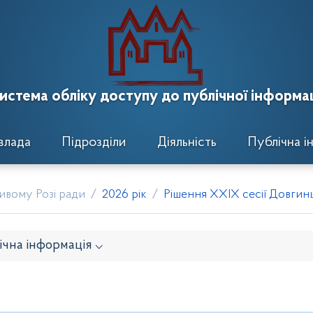
истема обліку доступу до публічної інформац
влада
Підрозділи
Діяльність
Публічна і
ривому Розі ради
2026 рік
Рішення XXIX сесії Довгинці
ічна інформація ⌵
навчого комітету
Розпорядження районного голови
кти рішень виконавчого комітету