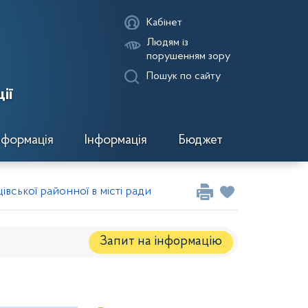
Кабінет
Людям із
порушенням зору
Пошук по сайту
ії
нформація
Інформація
Бюджет
вської районної в місті ради VІIІ скликання від 22.05.2026
Запит на iнформацію
Регуляторні акти