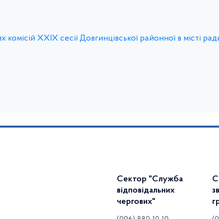
 комісій ХХІX сесії Довгинцівської районної в місті ради
Сектор "Служба
С
відповідальних
з
чергових"
г