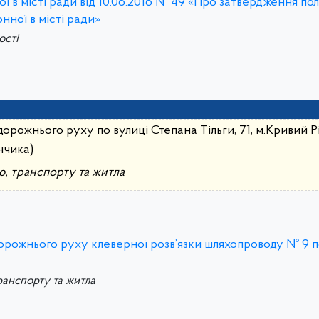
ї в місті ради від 10.06.2016 № 49 «Про затвердження по
нної в місті ради»
ості
орожнього руху по вулиці Степана Тільги, 71, м.Кривий Р
нчика)
ю, транспорту та житла
орожнього руху клеверної розв’язки шляхопроводу № 9 по
ранспорту та житла