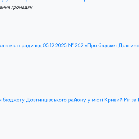
вання громадян
ї в місті ради від 05.12.2025 № 262 «Про бюджет Довгинц
 бюджету Довгинцівського району у місті Кривий Ріг за І