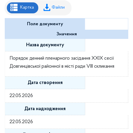
Рішення районної ради
Картка
Файли
Рішення виконавчого комітету
Поле документу
Розпорядження районного голови
Значення
Регуляторні акти
Назва документу
Проекти рішень районної ради
Порядок денний пленарного засідання ХXIX сесії
Проєкти рішень виконавчого комітету
Довгинцівської районної в місті ради VІІІ скликання
Дата створення
22.05.2026
Дата надходження
22.05.2026