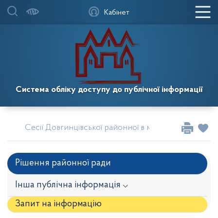
Кабінет
Система обліку доступу до публічної інформації
Сесії Довгинцівської районної в місті Кривому Розі
Рішення районної ради
Інша публічна інформація ⌵
Запит на iнформацію